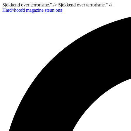
Sjokkend over terrorisme." />
Sjokkend over terrorisme." />
Hard//hoofd
magazine
steun ons