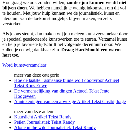
Hoe graag we ook zouden willen;
zonder jou kunnen we dit niet
blijven doen
. We hebben namelijk te weinig inkomsten om dit vol
te houden. Met jouw hulp kunnen we de journalistiek, kunst en
literatuur van de toekomst mogelijk blijven maken, en zelfs
versterken.
Als je ons steunt, dan maken wij jou meteen kunstverzamelaar door
je speciaal geselecteerde kunstwerken toe te sturen. Verzamel kunst
en help je favoriete tijdschrift het volgende decennium door. We
zullen je eeuwig dankbaar zijn.
Draag Hard//hoofd een warm
hart toe.
Word kunstverzamelaar
meer van deze categorie
Hoe de laatste Tasmaanse buidelwolf doodvroor
Actueel
Tekst
Roos Euwe
De vermenselijking van dingen
Actueel
Tekst
Jente
Hoogeveen
Aantekeningen van een afwezige
Artikel
Tekst
Gastbijdrage
meer van deze auteur
Kaarslicht
Artikel
Tekst
Randy
Peilen
Journalistiek
Tekst
Randy
Alone in the wild
Journalistiek
Tekst
Randy