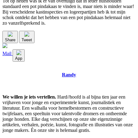
Tot op heden was ik er van overtuigd dat in ieder huishouden
standaard een pot pindakaas te vinden is, maar niets is minder waar!
Bij verscheidene kastinspecties en logeerpartijen heb ik tot mijn
schok ontdekt dat het hebben van een pot pindakaas helemaal niet
zo vanzelfsprekend is.
Share
Tweet
Mail
App
Randy
We willen je iets vertellen.
Hard//hoofd is al bijna tien jaar een
vrijhaven voor jonge en experimentele kunst, journalistiek en
literatuur. Een walhalla voor hemelbestormers en constructieve
twijfelaars, een speeltuin voor talentvolle dromers en ontheemde
jonge honden. Elke dag verschijnen op onze site eigenzinnige
artikelen, verhalen, poëzie, kunst, fotografie en illustraties van onze
jonge makers. Én onze site is helemaal gratis.