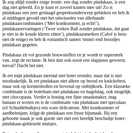
Ik zeg altijd zonder enige ironie: een dag zonder pindakaas, is een
dag niet geleefd. En je kunt er zoveel kanten mee uit! Zo is
pindakaas een zeer geslaagd gespreksonderwerp gebleken en heb ik
al middagen gevuld met het uitwisselen van allerhande
pindakaascombinaties (‘Met komkommer, ja echt!’),
pindakaaservaringen (‘Twee weken Bali zonder pindakaas, dat gaat
je niet in de koude kleren zitten’), pindakaasmerken (Calvé is heus
niet de enige) en heb ik romantisch samen 'mmm'-end broodjes
pindakaas gegeten.
Pindakaas zit vol gezonde bouwstoffen en je wordt er supersterk
van, zegt de reclame. Ik ben dan ook nooit een slapjanus geweest;
toeval? Dacht het niet.
Ik eet mijn pindakaas meestal met boter eronder, maar dat is niet
noodzakelijk. Ik eet pindakaas niet alleen op brood en knäckebrot,
maar ook op krentenbollen en bovenal op ontbijtkoek. Een klassieke
combinatie is de boterham met pindakaas en hagelslag, ook mogelijk
met chocopasta. Verder is honing een fijne smaakmaker, mag
banaan er wezen en is de combinatie van pindakaas met speculaas
(of Schuddebuikjes) een ware delicatesse. Met komkommer of
aardbeienjam, krijgt de pindakaas een frisse bijsmaak. Bij een
geboorte maak je ook goede sier met een heerlijk beschuitje boter-
pindakaas-gekleurde muisjes.