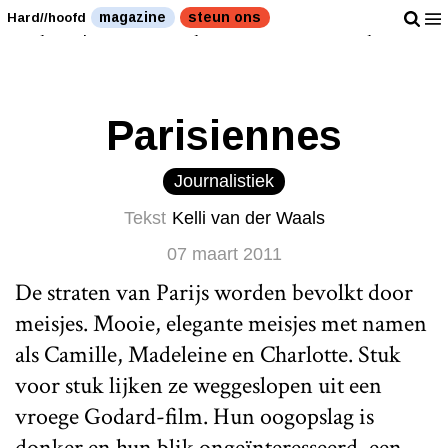
Laat je inspireren door tijdloos modieuze meisjes. " />
magazine
steun ons
Hard//hoofd
Laat je inspireren door tijdloos modieuze meisjes. " />
Parisiennes
Journalistiek
Tekst
Kelli van der Waals
07 maart 2011
De straten van Parijs worden bevolkt door
meisjes. Mooie, elegante meisjes met namen
als Camille, Madeleine en Charlotte. Stuk
voor stuk lijken ze weggeslopen uit een
vroege Godard-film. Hun oogopslag is
donker en hun blik ongeïnteresseerd, een