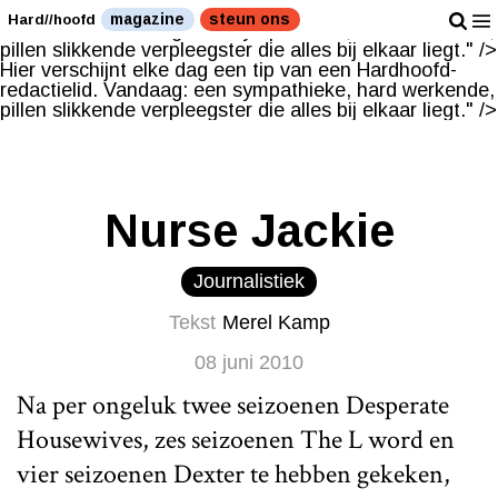
Hier verschijnt elke dag een tip van een Hardhoofd-
magazine
steun ons
Hard//hoofd
redactielid. Vandaag: een sympathieke, hard werkende,
pillen slikkende verpleegster die alles bij elkaar liegt." />
Hier verschijnt elke dag een tip van een Hardhoofd-
redactielid. Vandaag: een sympathieke, hard werkende,
pillen slikkende verpleegster die alles bij elkaar liegt." />
Nurse Jackie
Journalistiek
Tekst
Merel Kamp
08 juni 2010
Na per ongeluk twee seizoenen Desperate
Housewives, zes seizoenen The L word en
vier seizoenen Dexter te hebben gekeken,