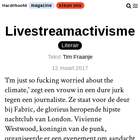
magazine
steun ons
Hard//hoofd
Livestream​activisme
Literair
Tekst
Tim Fraanje
12 maart 2017
'I'm just so fucking worried about the
climate,' zegt een vrouw in een dure jurk
tegen een journaliste. Ze staat voor de deur
bij Fabric, de glorieus heropende hipste
nachtclub van London. Vivienne
Westwood, koningin van de punk,
organiseerde er een evenement om aandacht