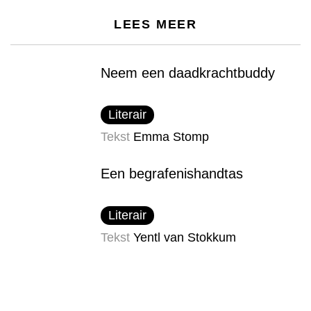
LEES MEER
Neem een daadkracht​buddy
Literair
Tekst
Emma Stomp
Een begrafenis​handtas
Literair
Tekst
Yentl van Stokkum