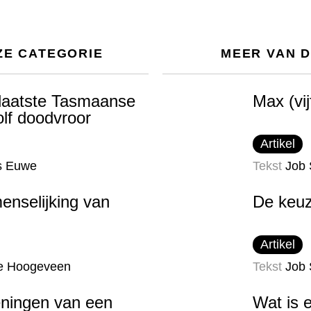
ZE CATEGORIE
MEER VAN 
laatste Tasmaanse
Max (vij
olf doodvroor
Artikel
s Euwe
Tekst
Job 
enselijking van
De keuz
Artikel
e Hoogeveen
Tekst
Job 
ningen van een
Wat is 