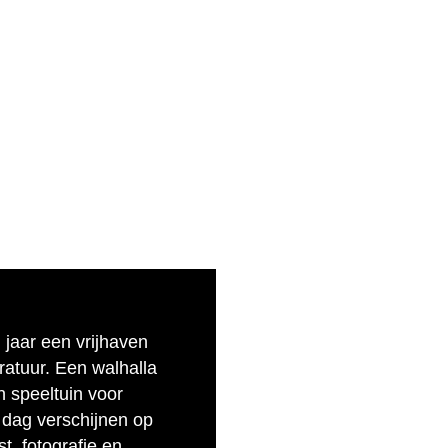
n jaar een vrijhaven
eratuur. Een walhalla
n speeltuin voor
 dag verschijnen op
t, fotografie en