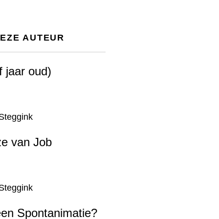
DEZE AUTEUR
f jaar oud)
Steggink
e van Job
Steggink
een Spontanimatie?