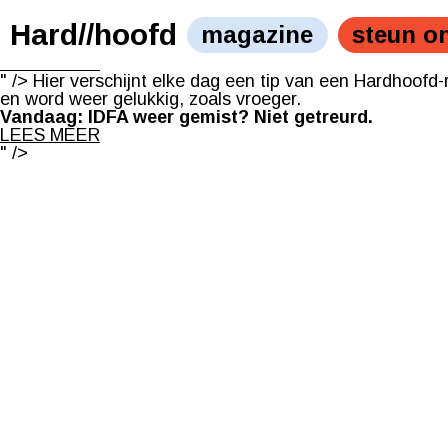
Hier verschijnt elke dag een tip van een Hardhoofd-redact
word weer gelukkig, zoals vroeger.
Hard//hoofd
magazine
steun o
Vandaag: IDFA weer gemist? Niet getreurd.
LEES MEER
" />
Hier verschijnt elke dag een tip van een Hardhoofd-re
en word weer gelukkig, zoals vroeger.
Vandaag: IDFA weer gemist? Niet getreurd.
LEES MEER
" />