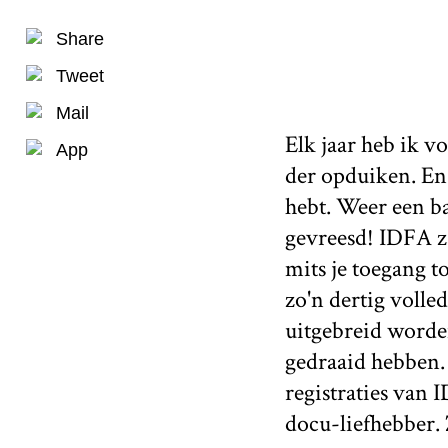
Share
Tweet
Mail
Elk jaar heb ik v
App
der opduiken. En 
hebt. Weer een ba
gevreesd! IDFA za
mits je toegang t
zo'n dertig volle
uitgebreid worde
gedraaid hebben. 
registraties van
docu-liefhebber.