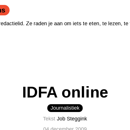
ielid. Ze raden je aan om iets te eten, te lezen, te voele
ns
dactielid. Ze raden je aan om iets te eten, te lezen, te 
IDFA online
Journalistiek
Tekst
Job Steggink
04 december 2009