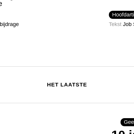
e
Hoofdarti
bijdrage
Tekst
Job 
HET LAATSTE
Gee