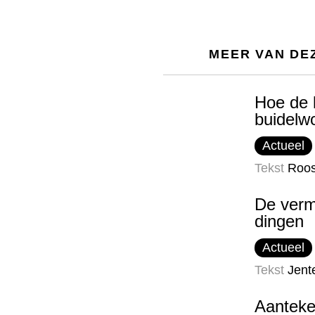
MEER VAN DE
Hoe de 
buidelw
Actueel
Tekst
Roo
De verm
dingen
Actueel
Tekst
Jent
Aanteke