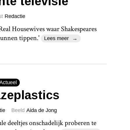
hte televisie
st
Redactie
 Real Housewives waar Shakespeares
kunnen tippen.'
Lees meer
Actueel
zeplastics
tie
Beeld
Aida de Jong
e deeltjes onschadelijk proberen te