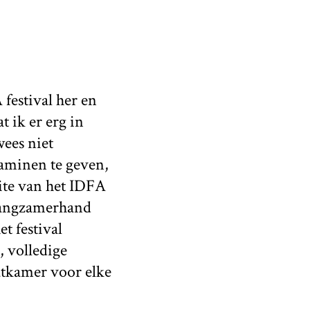
 festival her en
t ik er erg in
wees niet
taminen te geven,
site van het IDFA
 langzamerhand
t festival
, volledige
atkamer voor elke