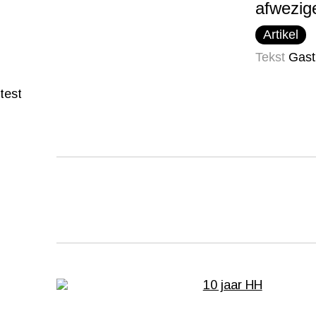
afwezig
Artikel
Tekst
Gast
test