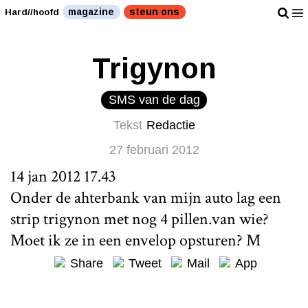
magazine
steun ons
Hard//hoofd
Trigynon
SMS van de dag
Tekst
Redactie
27 februari 2012
14 jan 2012 17.43
Onder de ahterbank van mijn auto lag een
strip trigynon met nog 4 pillen.van wie?
Moet ik ze in een envelop opsturen? M
Share
Tweet
Mail
App