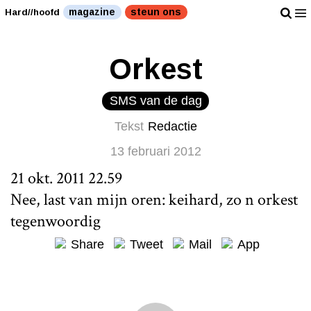
magazine
steun ons
Hard//hoofd
Orkest
SMS van de dag
Tekst
Redactie
13 februari 2012
21 okt. 2011 22.59
Nee, last van mijn oren: keihard, zo n orkest
tegenwoordig
Share
Tweet
Mail
App