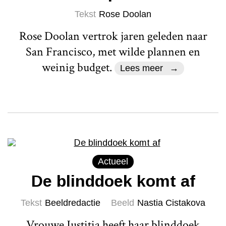
Tekst
Rose Doolan
Rose Doolan vertrok jaren geleden naar
San Francisco, met wilde plannen en
weinig budget.
Lees meer
Actueel
De blinddoek komt af
Tekst
Beeldredactie
Beeld
Nastia Cistakova
Vrouwe Justitia heeft haar blinddoek