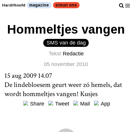
magazine
steun ons
Hard//hoofd
Hommeltjes vangen
SMS van de dag
Tekst
Redactie
05 november 2010
15 aug 2009 14.07
De lindebloesem geurt weer zó hemels, dat
wordt hommeltjes vangen! Kusjes
Share
Tweet
Mail
App