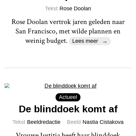
Tekst
Rose Doolan
Rose Doolan vertrok jaren geleden naar
San Francisco, met wilde plannen en
weinig budget.
Lees meer
Actueel
De blinddoek komt af
Tekst
Beeldredactie
Beeld
Nastia Cistakova
Vrouwe Justitia heeft haar blinddoek