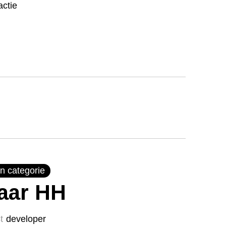
ctie
n categorie
jaar HH
t
developer