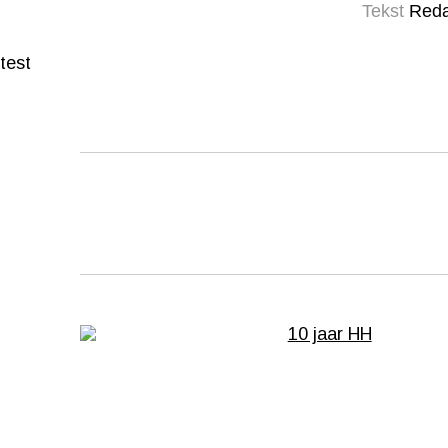
Tekst
Reda
test