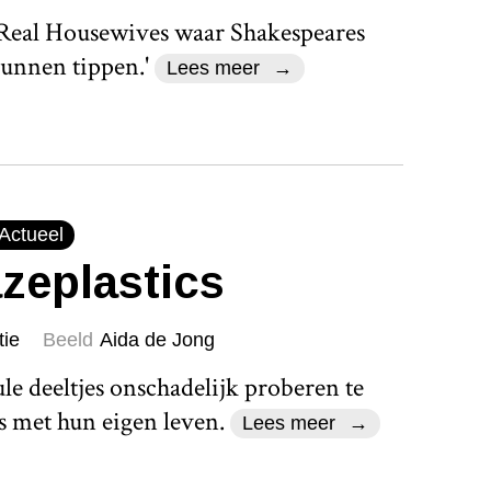
 Real Housewives waar Shakespeares
kunnen tippen.'
Lees meer
Actueel
zeplastics
tie
Beeld
Aida de Jong
e deeltjes onschadelijk proberen te
 met hun eigen leven.
Lees meer