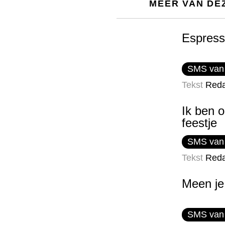
MEER VAN DE
Espres
SMS van
Tekst
Reda
Ik ben 
feestje
SMS van
Tekst
Reda
Meen je
SMS van