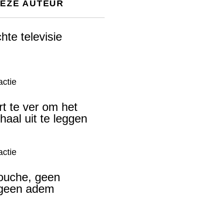
DEZE AUTEUR
chte televisie
ctie
rt te ver om het
haal uit te leggen
ctie
ouche, geen
 geen adem