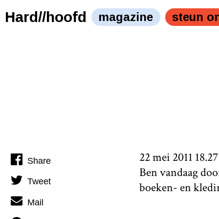
Hard//hoofd
magazine
steun o
22 mei 2011 18.27
Share
Ben vandaag door 
Tweet
boeken- en kledin
Mail