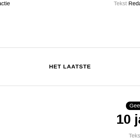
ctie
Tekst
Reda
HET LAATSTE
Gee
10 
Teks