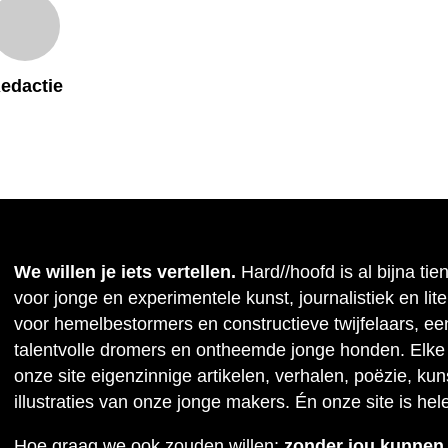
edactie
We willen je iets vertellen.
Hard//hoofd is al bijna tie
voor jonge en experimentele kunst, journalistiek en lit
voor hemelbestormers en constructieve twijfelaars, ee
talentvolle dromers en ontheemde jonge honden. Elke
onze site eigenzinnige artikelen, verhalen, poëzie, kuns
illustraties van onze jonge makers. Én onze site is hel
Hoe graag we ook zouden willen;
zonder jou kunnen w