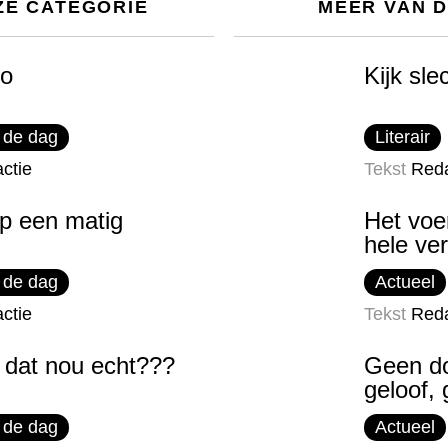
ZE CATEGORIE
MEER VAN 
so
Kijk sle
 de dag
Literair
ctie
Tekst
Reda
op een matig
Het voe
hele ver
 de dag
Actueel
ctie
Tekst
Reda
 dat nou echt???
Geen d
geloof,
 de dag
Actueel