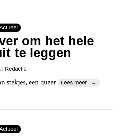
Actueel
 ver om het hele
it te leggen
st
Redactie
n stekjes, een queer
Lees meer
Actueel