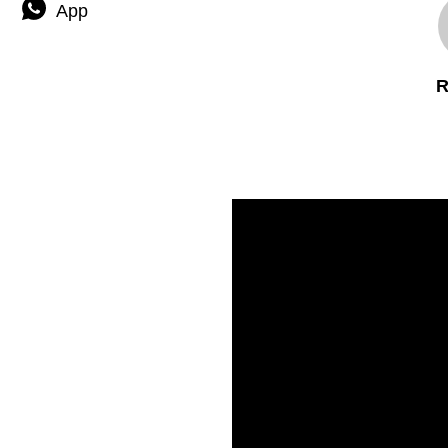
App
R