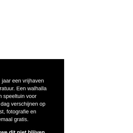
n jaar een vrijhaven
eratuur. Een walhalla
n speeltuin voor
 dag verschijnen op
t, fotografie en
emaal gratis.
e dit niet blijven