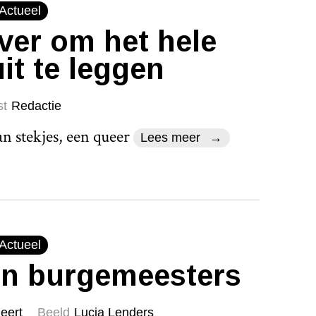
Actueel
 ver om het hele
it te leggen
st
Redactie
n stekjes, een queer
Lees meer
Actueel
en burgemeesters
eert
Beeld
Lucia Lenders