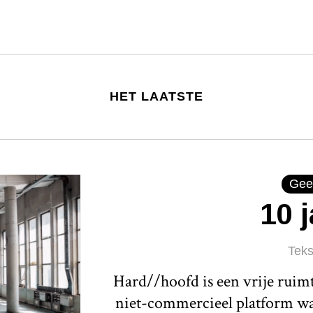
HET LAATSTE
Gee
10 
Teks
Hard//hoofd is een vrije ruim
niet-commercieel platform waa