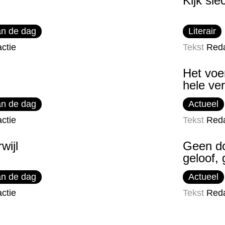
Kijk sle
n de dag
Literair
ctie
Tekst
Reda
Het voe
hele ver
n de dag
Actueel
ctie
Tekst
Reda
wijl
Geen d
geloof,
n de dag
Actueel
ctie
Tekst
Reda