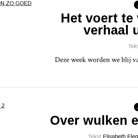
Het voert te
verhaal u
Tek
Deze week worden we blij va
Over wulken 
Tekst
Elisabeth Eleg