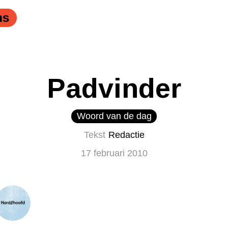
CHIEF" />
ns
Padvinder
Woord van de dag
Tekst
Redactie
17 februari 2010