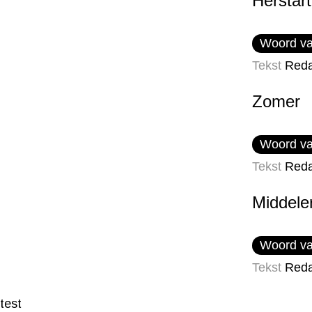
Herstart
Woord va
Tekst
Reda
Zomer
Woord va
Tekst
Reda
Middeler
Woord va
Tekst
Reda
test