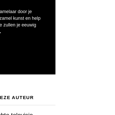
zamelaar door je
rzamel kunst en help
e zullen je eeuwig
.
DEZE AUTEUR