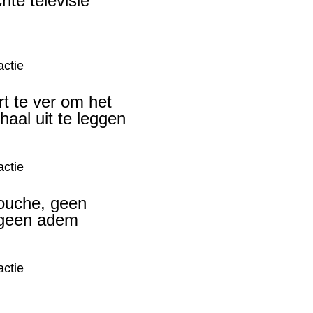
chte televisie
ctie
rt te ver om het
haal uit te leggen
ctie
ouche, geen
 geen adem
ctie