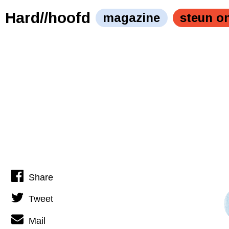
Woord van de dag: ARCHIEF" />
Woord van de dag: AR
Hard//hoofd
magazine
steun o
Share
Tweet
Mail