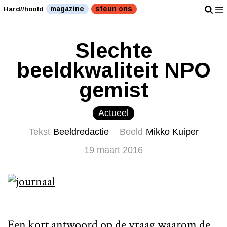
magazine
steun ons
Hard//hoofd
Slechte
beeldkwaliteit NPO
gemist
Actueel
Tekst
Beeldredactie
Beeld
Mikko Kuiper
19 maart 2016
Een kort antwoord op de vraag waarom de