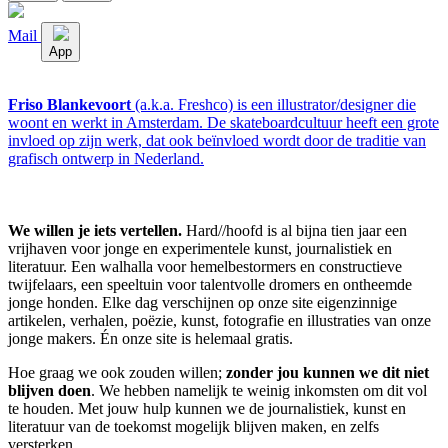
Mail
App
Friso Blankevoort
(a.k.a. Freshco) is een illustrator/designer die
woont en werkt in Amsterdam. De skateboardcultuur heeft een grote
invloed op zijn werk, dat ook beïnvloed wordt door de traditie van
grafisch ontwerp in Nederland.
We willen je iets vertellen.
Hard//hoofd is al bijna tien jaar een
vrijhaven voor jonge en experimentele kunst, journalistiek en
literatuur. Een walhalla voor hemelbestormers en constructieve
twijfelaars, een speeltuin voor talentvolle dromers en ontheemde
jonge honden. Elke dag verschijnen op onze site eigenzinnige
artikelen, verhalen, poëzie, kunst, fotografie en illustraties van onze
jonge makers. Én onze site is helemaal gratis.
Hoe graag we ook zouden willen;
zonder jou kunnen we dit niet
blijven doen
. We hebben namelijk te weinig inkomsten om dit vol
te houden. Met jouw hulp kunnen we de journalistiek, kunst en
literatuur van de toekomst mogelijk blijven maken, en zelfs
versterken.