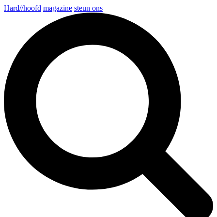
Hard//hoofd
magazine
steun ons