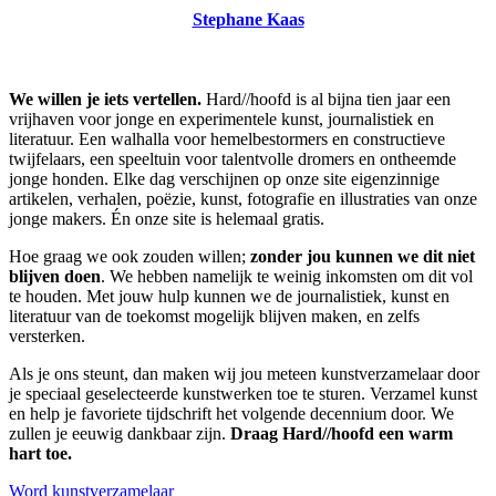
Stephane Kaas
We willen je iets vertellen.
Hard//hoofd is al bijna tien jaar een
vrijhaven voor jonge en experimentele kunst, journalistiek en
literatuur. Een walhalla voor hemelbestormers en constructieve
twijfelaars, een speeltuin voor talentvolle dromers en ontheemde
jonge honden. Elke dag verschijnen op onze site eigenzinnige
artikelen, verhalen, poëzie, kunst, fotografie en illustraties van onze
jonge makers. Én onze site is helemaal gratis.
Hoe graag we ook zouden willen;
zonder jou kunnen we dit niet
blijven doen
. We hebben namelijk te weinig inkomsten om dit vol
te houden. Met jouw hulp kunnen we de journalistiek, kunst en
literatuur van de toekomst mogelijk blijven maken, en zelfs
versterken.
Als je ons steunt, dan maken wij jou meteen kunstverzamelaar door
je speciaal geselecteerde kunstwerken toe te sturen. Verzamel kunst
en help je favoriete tijdschrift het volgende decennium door. We
zullen je eeuwig dankbaar zijn.
Draag Hard//hoofd een warm
hart toe.
Word kunstverzamelaar