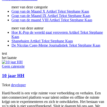
meer van deze categorie
Grap van de Maand X
Artikel
Tekst
Stephane Kaas
Grap van de Maand IX
Artikel
Tekst
Stephane Kaas
Grap van de maand VIII
Artikel
Tekst
Stephane Kaas
meer van deze auteur
Hoe K-Pop de wereld gaat veroveren
Artikel
Tekst
Stephane
Kaas
Shanghaien
Artikel
Tekst
Stephane Kaas
De Nicolas Cage-Meme
Journalistiek
Tekst
Stephane Kaas
test
het laatste
Geen categorie
10 jaar HH
Tekst
developer
Hard//hoofd is een vrije ruimte voor verbeelding en verhalen. Een
niet-commercieel platform waar talent online en offline de ruimte
krijgt om te experimenteren en zich te ontwikkelen. Het bestaan van
zo’n plek is niet vanzelfsprekend. Sluit je daarom bij ons aan. We