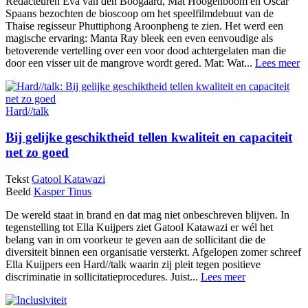
Redacteuren Eva van den Boogaard, Mat Hoogenboom en Oscar
Spaans bezochten de bioscoop om het speelfilmdebuut van de
Thaise regisseur Phuttiphong Aroonpheng te zien. Het werd een
magische ervaring: Manta Ray bleek een even eenvoudige als
betoverende vertelling over een voor dood achtergelaten man die
door een visser uit de mangrove wordt gered. Mat: Wat...
Lees meer
Hard//talk
Bij gelijke geschiktheid tellen kwaliteit en capaciteit
net zo goed
Tekst
Gatool Katawazi
Beeld
Kasper Tinus
De wereld staat in brand en dat mag niet onbeschreven blijven. In
tegenstelling tot Ella Kuijpers ziet Gatool Katawazi er wél het
belang van in om voorkeur te geven aan de sollicitant die de
diversiteit binnen een organisatie versterkt. Afgelopen zomer schreef
Ella Kuijpers een Hard//talk waarin zij pleit tegen positieve
discriminatie in sollicitatieprocedures. Juist...
Lees meer