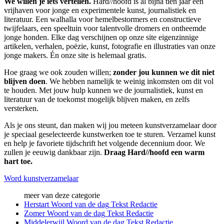
We willen je iets vertellen.
Hard//hoofd is al bijna tien jaar een
vrijhaven voor jonge en experimentele kunst, journalistiek en
literatuur. Een walhalla voor hemelbestormers en constructieve
twijfelaars, een speeltuin voor talentvolle dromers en ontheemde
jonge honden. Elke dag verschijnen op onze site eigenzinnige
artikelen, verhalen, poëzie, kunst, fotografie en illustraties van onze
jonge makers. Én onze site is helemaal gratis.
Hoe graag we ook zouden willen;
zonder jou kunnen we dit niet
blijven doen
. We hebben namelijk te weinig inkomsten om dit vol
te houden. Met jouw hulp kunnen we de journalistiek, kunst en
literatuur van de toekomst mogelijk blijven maken, en zelfs
versterken.
Als je ons steunt, dan maken wij jou meteen kunstverzamelaar door
je speciaal geselecteerde kunstwerken toe te sturen. Verzamel kunst
en help je favoriete tijdschrift het volgende decennium door. We
zullen je eeuwig dankbaar zijn.
Draag Hard//hoofd een warm
hart toe.
Word kunstverzamelaar
meer van deze categorie
Herstart
Woord van de dag
Tekst
Redactie
Zomer
Woord van de dag
Tekst
Redactie
Middelerwijl
Woord van de dag
Tekst
Redactie