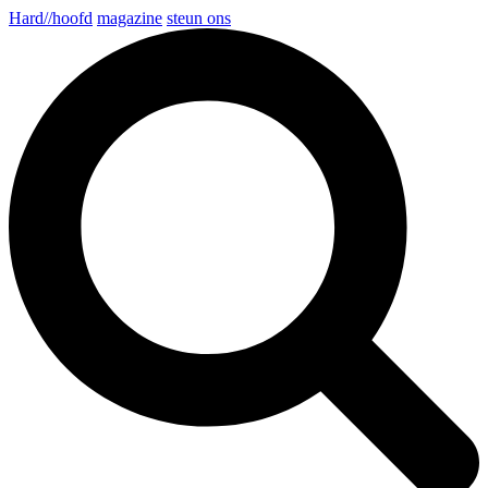
Hard//hoofd
magazine
steun ons