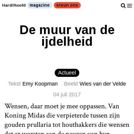
magazine
steun ons
Hard//hoofd
De muur van de
ijdelheid
Actueel
Tekst
Emy Koopman
Beeld
Wies van der Velde
04 juli 2017
Wensen, daar moet je mee oppassen. Van
Koning Midas die verpieterde tussen zijn
gouden prullaria tot houthakkers die wensen
dat er worsten aan de neuzen van hun