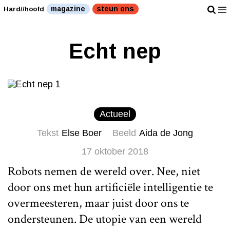
magazine
steun ons
Hard//hoofd
Echt nep
Actueel
Tekst
Else Boer
Beeld
Aida de Jong
17 oktober 2018
Robots nemen de wereld over. Nee, niet
door ons met hun artificiële intelligentie te
overmeesteren, maar juist door ons te
ondersteunen. De utopie van een wereld