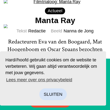
Actueel
Manta Ray
Tekst
Redactie
Beeld
Nanna de Jong
Redacteuren Eva van den Boogaard, Mat
Hoogenboom en Oscar Spaans bezochten
de bioscoop om het speelfilmdebuut van
Hard//hoofd gebruikt cookies om de website te
de Thaise regisseur Phuttiphong
De geruchten zijn waar. Lees Hard//hoofd nu ook op
verbeteren. Wij gaan altijd verantwoordelijk om
papier!
Aroonpheng te zien. Het werd een
met jouw gegevens.
Bestel op tijd je eigen exemplaar van de eerste editie, met
magische ervaring: Manta Ray bleek een
Lees meer over ons privacybeleid
als thema: ‘Ik’. We hebben drie covers ontworpen. Kies je
even eenvoudige als betoverende
favoriet.
vertelling over een voor dood
SLUITEN
achtergelaten man die door een visser uit
BESTELLEN