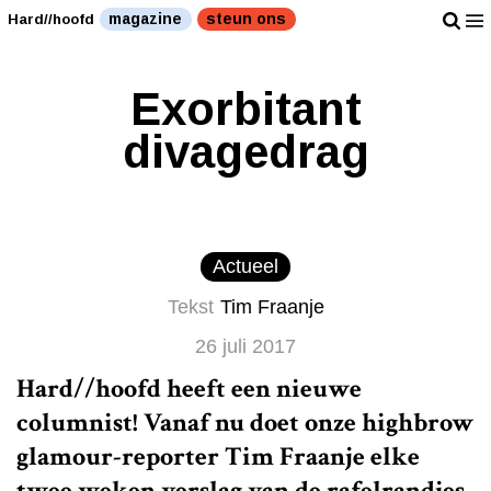
magazine
steun ons
Hard//hoofd
Exorbitant
divagedrag
Actueel
Tekst
Tim Fraanje
26 juli 2017
Hard//hoofd heeft een nieuwe
columnist! Vanaf nu doet onze highbrow
glamour-reporter Tim Fraanje elke
twee weken verslag van de rafelrandjes