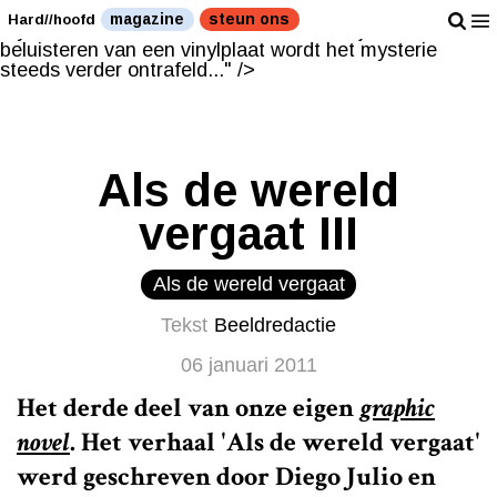
Tijdens het beluisteren van een vinylplaat wordt het
magazine
steun ons
Hard//hoofd
mysterie steeds verder ontrafeld..." />
Tijdens het
beluisteren van een vinylplaat wordt het mysterie
steeds verder ontrafeld..." />
Als de wereld
vergaat III
Als de wereld vergaat
Tekst
Beeldredactie
06 januari 2011
Het derde deel van onze eigen
graphic
novel
. Het verhaal 'Als de wereld vergaat'
werd geschreven door Diego Julio en