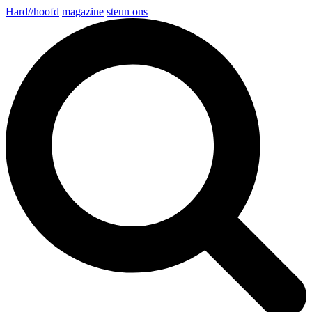
Hard//hoofd
magazine
steun ons