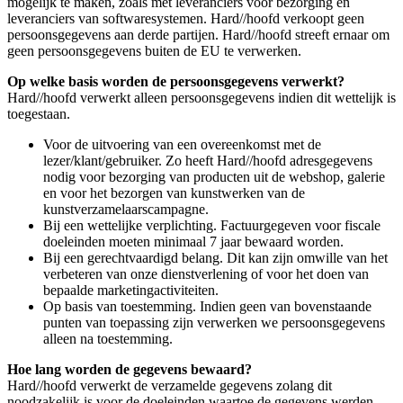
mogelijk te maken, zoals met leveranciers voor bezorging en
leveranciers van softwaresystemen. Hard//hoofd verkoopt geen
persoonsgegevens aan derde partijen. Hard//hoofd streeft ernaar om
geen persoonsgegevens buiten de EU te verwerken.
Op welke basis worden de persoonsgegevens verwerkt?
Hard//hoofd verwerkt alleen persoonsgegevens indien dit wettelijk is
toegestaan.
Voor de uitvoering van een overeenkomst met de
lezer/klant/gebruiker. Zo heeft Hard//hoofd adresgegevens
nodig voor bezorging van producten uit de webshop, galerie
en voor het bezorgen van kunstwerken van de
kunstverzamelaarscampagne.
Bij een wettelijke verplichting. Factuurgegeven voor fiscale
doeleinden moeten minimaal 7 jaar bewaard worden.
Bij een gerechtvaardigd belang. Dit kan zijn omwille van het
verbeteren van onze dienstverlening of voor het doen van
bepaalde marketingactiviteiten.
Op basis van toestemming. Indien geen van bovenstaande
punten van toepassing zijn verwerken we persoonsgegevens
alleen na toestemming.
Hoe lang worden de gegevens bewaard?
Hard//hoofd verwerkt de verzamelde gegevens zolang dit
noodzakelijk is voor de doeleinden waartoe de gegevens werden