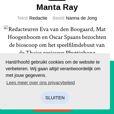
Manta Ray
Tekst
Redactie
Beeld
Nanna de Jong
Redacteuren Eva van den Boogaard, Mat
Hoogenboom en Oscar Spaans bezochten
de bioscoop om het speelfilmdebuut van
de Thaise regisseur Phuttiphong
Aroonpheng te zien. Het werd een
Hard//hoofd gebruikt cookies om de website te
De geruchten zijn waar. Lees Hard//hoofd nu ook op
magische ervaring: Manta Ray bleek een
verbeteren. Wij gaan altijd verantwoordelijk om
papier!
even eenvoudige als betoverende
met jouw gegevens.
Bestel op tijd je eigen exemplaar van de eerste editie, met
Lees meer over ons privacybeleid
vertelling over een voor dood
als thema: ‘Ik’. We hebben drie covers ontworpen. Kies je
achtergelaten man die door een visser uit
favoriet.
SLUITEN
de mangrove wordt gered. Mat: Wat...
BESTELLEN
Lees meer