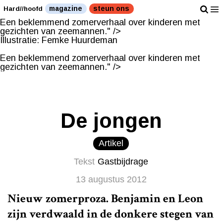
Illustratie: Femke Huurdeman
magazine
steun ons
Hard//hoofd
Een beklemmend zomerverhaal over kinderen met
gezichten van zeemannen." />
Illustratie: Femke Huurdeman
Een beklemmend zomerverhaal over kinderen met
gezichten van zeemannen." />
De jongen
Artikel
Tekst
Gastbijdrage
13 augustus 2012
Nieuw zomerproza. Benjamin en Leon
zijn verdwaald in de donkere stegen van