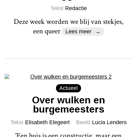
Tekst
Redactie
Deze week worden we blij van stekjes,
een queer
Lees meer
Actueel
Over wulken en
burgemeesters
Tekst
Elisabeth Elegeert
Beeld
Lucia Lenders
'Een huis is een constructie, maar een