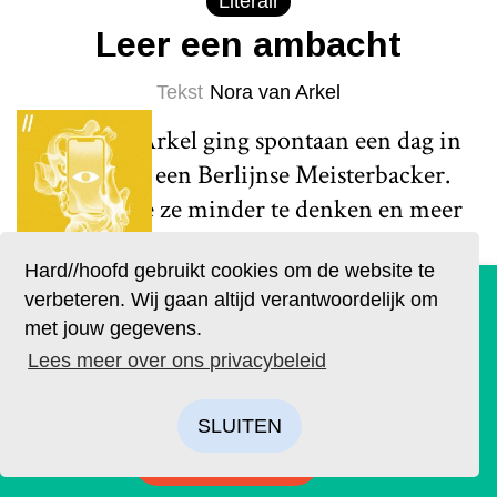
Literair
Leer een ambacht
Tekst
Nora van Arkel
Nora van Arkel ging spontaan een dag in
de leer bij een Berlijnse Meisterbacker.
Daar leerde ze minder te denken en meer
te doen. Een tip om eens te vragen of
Hard//hoofd gebruikt cookies om de website te
iemand je een ambacht wil leren.
De geruchten zijn waar. Lees Hard//hoofd nu ook op
verbeteren. Wij gaan altijd verantwoordelijk om
papier!
Lees meer
met jouw gegevens.
Bestel op tijd je eigen exemplaar van de eerste editie, met
Lees meer over ons privacybeleid
als thema: ‘Ik’. We hebben drie covers ontworpen. Kies je
favoriet.
SLUITEN
BESTELLEN