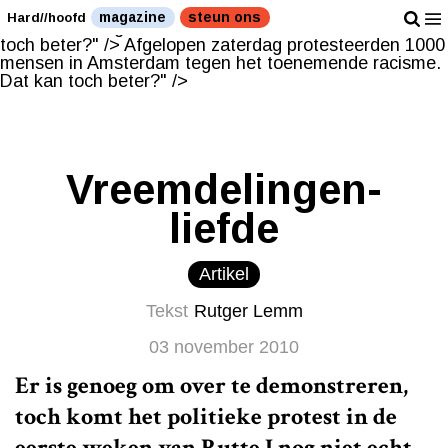
Afgelopen zaterdag protesteerden 1000 mensen in
magazine
steun ons
Hard//hoofd
Amsterdam tegen het toenemende racisme. Dat kan
toch beter?" />
Afgelopen zaterdag protesteerden 1000
mensen in Amsterdam tegen het toenemende racisme.
Dat kan toch beter?" />
Vreemdelingen-
liefde
Artikel
Tekst
Rutger Lemm
03 november 2010
Er is genoeg om over te demonstreren,
toch komt het politieke protest in de
eerste weken van Rutte I nog niet echt