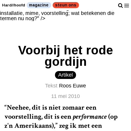
Performance, installatie, mime, voorstelling; wat
magazine
steun ons
Hard//hoofd
betekenen die termen nu nog?" />
Performance,
installatie, mime, voorstelling; wat betekenen die
termen nu nog?" />
Voorbij het rode
gordijn
Artikel
Tekst
Roos Euwe
11 mei 2010
“Neehee, dit is niet zomaar een
voorstelling, dit is een
performance
(op
z'n Amerikaans),” zeg ik met een