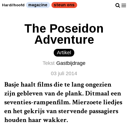
magazine
steun ons
Hard//hoofd
The Poseidon
Adventure
Artikel
Tekst
Gastbijdrage
03 juli 2014
Basje haalt films die te lang ongezien
zijn gebleven van de plank. Ditmaal een
seventies-rampenfilm. Mierzoete liedjes
en het gekrijs van stervende passagiers
houden haar wakker.