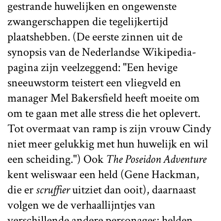
gestrande huwelijken en ongewenste
zwangerschappen die tegelijkertijd
plaatshebben. (De eerste zinnen uit de
synopsis van de Nederlandse Wikipedia-
pagina zijn veelzeggend: "Een hevige
sneeuwstorm teistert een vliegveld en
manager Mel Bakersfield heeft moeite om
om te gaan met alle stress die het oplevert.
Tot overmaat van ramp is zijn vrouw Cindy
niet meer gelukkig met hun huwelijk en wil
een scheiding.") Ook
The Poseidon Adventure
kent weliswaar een held (Gene Hackman,
die er
scruffier
uitziet dan ooit), daarnaast
volgen we de verhaallijntjes van
verschillende andere personages; helden,