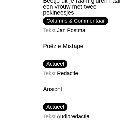
Beetje uit je raam gluren naar
een vrouw met twee
pekineesjes
Columns & Commentaar
Tekst
Jan Postma
Poëzie Mixtape
Actueel
Tekst
Redactie
Ansicht
Actueel
Tekst
Audioredactie