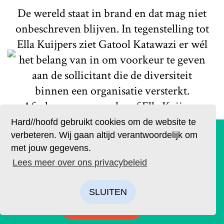
De wereld staat in brand en dat mag niet
onbeschreven blijven. In tegenstelling tot
Ella Kuijpers ziet Gatool Katawazi er wél
het belang van in om voorkeur te geven
aan de sollicitant die de diversiteit
binnen een organisatie versterkt.
Afgelopen zomer schreef Ella Kuijpers
een Hard//talk waarin zij pleit tegen
Hard//hoofd gebruikt cookies om de website te
De geruchten zijn waar. Lees Hard//hoofd nu ook op
positieve discriminatie in
verbeteren. Wij gaan altijd verantwoordelijk om
papier!
met jouw gegevens.
sollicitatieprocedures. Juist...
Bestel op tijd je eigen exemplaar van de eerste editie, met
Lees meer over ons privacybeleid
Lees meer
als thema: ‘Ik’. We hebben drie covers ontworpen. Kies je
favoriet.
SLUITEN
BESTELLEN