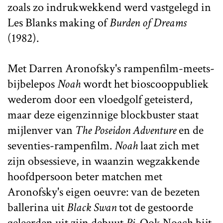
zoals zo indrukwekkend werd vastgelegd in
Les Blanks making of
Burden of Dreams
(1982).
Met Darren Aronofsky's rampenfilm-meets-
bijbelepos
Noah
wordt het bioscooppubliek
wederom door een vloedgolf geteisterd,
maar deze eigenzinnige blockbuster staat
mijlenver van
The Poseidon Adventure
en de
seventies-rampenfilm.
Noah
laat zich met
zijn obsessieve, in waanzin wegzakkende
hoofdpersoon beter matchen met
Aronofsky's eigen oeuvre: van de bezeten
ballerina uit
Black Swan
tot de gestoorde
geleerden uit zijn debuut
Pi
. Ook Noach bijt