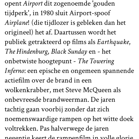
opent
Airport
dit zogenoemde 'gouden
tijdperk', in 1980 sluit Airport-spoof
Airplane
! (die tijdlozer is gebleken dan het
origineel) het af. Daartussen wordt het
publiek getrakteerd op films als
Earthquake
,
The Hindenburg
,
Black Sunday
en - het
onbetwiste hoogtepunt -
The Towering
Inferno
: een epische en ongemeen spannende
actiefilm over de brand in een
wolkenkrabber, met Steve McQueen als
onbevreesde brandweerman. De jaren
tachtig gaan voorbij zonder dat zich
noemenswaardige rampen op het witte doek
voltrekken. Pas halverwege de jaren
negentig keert de rampenfilm in volle glorie