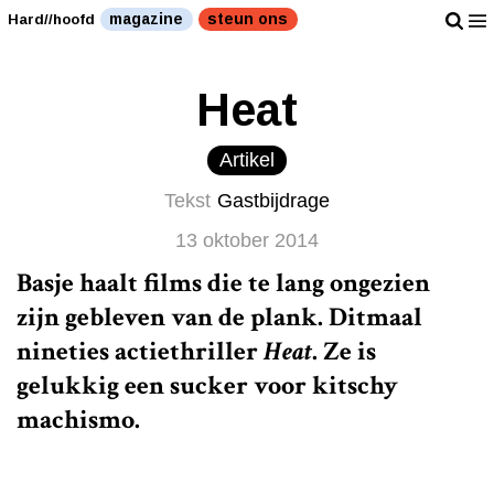
magazine
steun ons
Hard//hoofd
Heat
Artikel
Tekst
Gastbijdrage
13 oktober 2014
Basje haalt films die te lang ongezien
zijn gebleven van de plank. Ditmaal
nineties actiethriller
Heat
. Ze is
gelukkig een sucker voor kitschy
machismo.