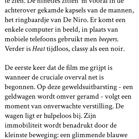
te zien. De nineties zitten 'm vooral in de
achterover gekamde kapsels van de mannen,
het ringbaardje van De Niro. Er komt een
enkele computer in beeld, in plaats van
mobiele telefoons gebruikt men
beepers
.
Verder is
Heat
tijdloos, classy als een noir.
De eerste keer dat de film me grijpt is
wanneer de cruciale overval net is
begonnen. Op deze geweldsuitbarsting - een
geldwagen wordt omver geramd - volgt een
moment van onverwachte verstilling. De
wagen ligt er hulpeloos bij. Zijn
immobiliteit wordt benadrukt door de
kleinste beweging: een glimmende blauwe