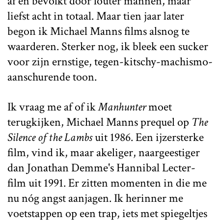
af en bevolkt door louter mannen, maar
liefst acht in totaal. Maar tien jaar later
begon ik Michael Manns films alsnog te
waarderen. Sterker nog, ik bleek een sucker
voor zijn ernstige, tegen-kitschy-machismo-
aanschurende toon.
Ik vraag me af of ik
Manhunter
moet
terugkijken, Michael Manns prequel op
The
Silence of the Lambs
uit 1986. Een ijzersterke
film, vind ik, maar akeliger, naargeestiger
dan Jonathan Demme's Hannibal Lecter-
film uit 1991. Er zitten momenten in die me
nu nóg angst aanjagen. Ik herinner me
voetstappen op een trap, iets met spiegeltjes