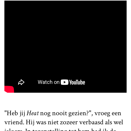
"Heb jij
Heat
nog nooit gezien?", vroeg een
vriend. Hij was niet zozeer verbaasd als wel