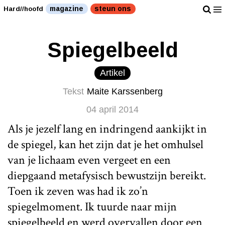
magazine
steun ons
Hard//hoofd
Spiegelbeeld
Artikel
Tekst
Maite Karssenberg
04 april 2014
Als je jezelf lang en indringend aankijkt in
de spiegel, kan het zijn dat je het omhulsel
van je lichaam even vergeet en een
diepgaand metafysisch bewustzijn bereikt.
Toen ik zeven was had ik zo’n
spiegelmoment. Ik tuurde naar mijn
spiegelbeeld en werd overvallen door een