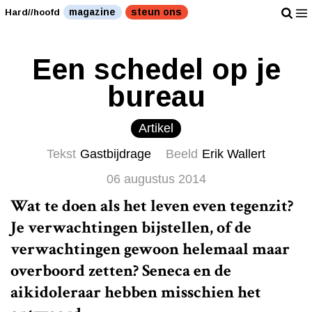
magazine
steun ons
Hard//hoofd
Een schedel op je
bureau
Artikel
Tekst
Gastbijdrage
Beeld
Erik Wallert
06 augustus 2014
Wat te doen als het leven even tegenzit?
Je verwachtingen bijstellen, of de
verwachtingen gewoon helemaal maar
overboord zetten? Seneca en de
aikidoleraar hebben misschien het