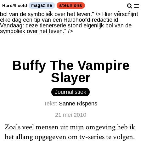
Hier verschijnt elke dag een tip van een Hardhoofd-
magazine
steun ons
Hard//hoofd
redactielid. Vandaag: deze tienerserie stond eigenlijk
bol van de symboliek over het leven." />
Hier verschijnt
elke dag een tip van een Hardhoofd-redactielid.
Vandaag: deze tienerserie stond eigenlijk bol van de
symboliek over het leven." />
Buffy The Vampire
Slayer
Journalistiek
Tekst
Sanne Rispens
21 mei 2010
Zoals veel mensen uit mijn omgeving heb ik
het allang opgegeven om tv-series te volgen.