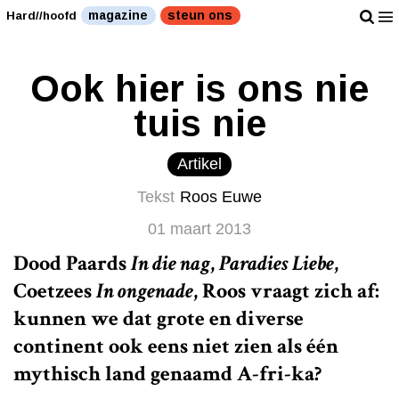
magazine
steun ons
Hard//hoofd
Ook hier is ons nie
tuis nie
Artikel
Tekst
Roos Euwe
01 maart 2013
Dood Paards
In die nag
,
Paradies Liebe
,
Coetzees
In ongenade
, Roos vraagt zich af:
kunnen we dat grote en diverse
continent ook eens niet zien als één
mythisch land genaamd A-fri-ka?