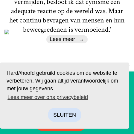
vermijden, besloot ik dat cynisme een
adequate reactie op de wereld was. Maar
het continu bevragen van mensen en hun
beweegredenen is vermoeiend.'
Lees meer
Hard//hoofd gebruikt cookies om de website te
De geruchten zijn waar. Lees Hard//hoofd nu ook op
verbeteren. Wij gaan altijd verantwoordelijk om
papier!
met jouw gegevens.
Actueel
Bestel op tijd je eigen exemplaar van de eerste editie, met
Lees meer over ons privacybeleid
als thema: ‘Ik’. We hebben drie covers ontworpen. Kies je
Geen douche, geen
favoriet.
geloof, geen adem
SLUITEN
BESTELLEN
Tekst
Redactie