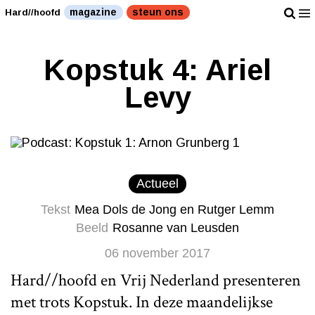
magazine
steun ons
Hard//hoofd
Kopstuk 4: Ariel
Levy
Actueel
Tekst
Mea Dols de Jong en Rutger Lemm
Beeld
Rosanne van Leusden
06 november 2017
Hard//hoofd en Vrij Nederland presenteren
met trots Kopstuk. In deze maandelijkse