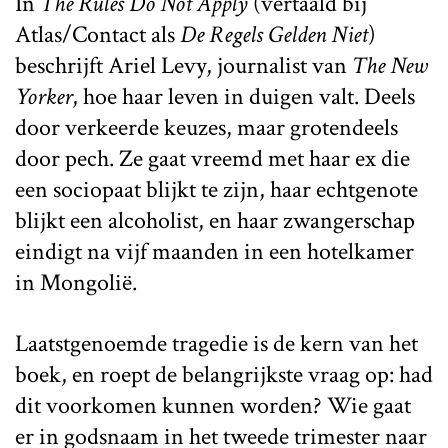
In
The Rules Do Not Apply
(vertaald bij
Atlas/Contact als
De Regels Gelden Niet
)
beschrijft Ariel Levy, journalist van
The New
Yorker
, hoe haar leven in duigen valt. Deels
door verkeerde keuzes, maar grotendeels
door pech. Ze gaat vreemd met haar ex die
een sociopaat blijkt te zijn, haar echtgenote
blijkt een alcoholist, en haar zwangerschap
eindigt na vijf maanden in een hotelkamer
in Mongolië.
Laatstgenoemde tragedie is de kern van het
boek, en roept de belangrijkste vraag op: had
dit voorkomen kunnen worden? Wie gaat
er in godsnaam in het tweede trimester naar