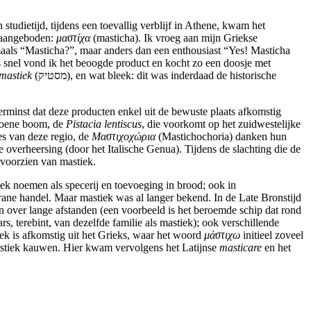
tudietijd, tijdens een toevallig verblijf in Athene, kwam het
e aangeboden:
μαστίχα
(masticha). Ik vroeg aan mijn Griekse
gmaals “Masticha?”, maar anders dan een enthousiast “Yes! Masticha
s snel vond ik het beoogde product en kocht zo een doosje met
mastiek
(מסטיק), en wat bleek: dit was inderdaad de historische
rminst dat deze producten enkel uit de bewuste plaats afkomstig
groene boom, de
Pistacia lentiscus
, die voorkomt op het zuidwestelijke
es van deze regio, de
Μαστιχοχώρια
(Mastichochoria) danken hun
verheersing (door het Italische Genua). Tijdens de slachting die de
 voorzien van mastiek.
iek noemen als specerij en toevoeging in brood; ook in
rane handel. Maar mastiek was al langer bekend. In de Late Bronstijd
n over lange afstanden (een voorbeeld is het beroemde schip dat rond
 terebint, van dezelfde familie als mastiek); ook verschillende
iek is afkomstig uit het Grieks, waar het woord
μάστιχω
initieel zoveel
stiek kauwen. Hier kwam vervolgens het Latijnse
masticare
en het