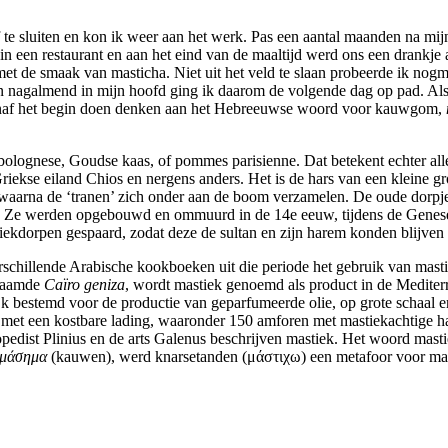
e sluiten en kon ik weer aan het werk. Pas een aantal maanden na mijn s
n een restaurant en aan het eind van de maaltijd werd ons een drankj
 met de smaak van masticha. Niet uit het veld te slaan probeerde ik no
zin nagalmend in mijn hoofd ging ik daarom de volgende dag op pad. Al
af het begin doen denken aan het Hebreeuwse woord voor kauwgom,
olognese, Goudse kaas, of pommes parisienne. Dat betekent echter alle
riekse eiland Chios en nergens anders. Het is de hars van een kleine 
 waarna de ‘tranen’ zich onder aan de boom verzamelen. De oude dorpj
. Ze werden opgebouwd en ommuurd in de 14e eeuw, tijdens de Genese o
iekdorpen gespaard, zodat deze de sultan en zijn harem konden blijven
erschillende Arabische kookboeken uit die periode het gebruik van mast
enaamde
Caïro geniza
, wordt mastiek genoemd als product in de Mediter
ijk bestemd voor de productie van geparfumeerde olie, op grote schaal e
met een kostbare lading, waaronder 150 amforen met mastiekachtige hars,
opedist Plinius en de arts Galenus beschrijven mastiek. Het woord mast
μάσημα
(kauwen), werd knarsetanden (μάστιχω) een metafoor voor ma