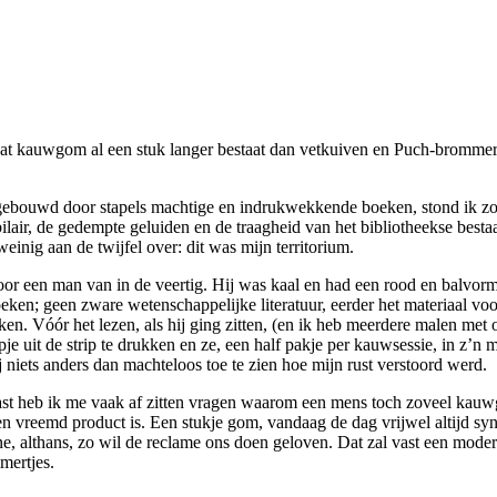
t kauwgom al een stuk langer bestaat dan vetkuiven en Puch-brommertj
Ingebouwd door stapels machtige en indrukwekkende boeken, stond ik zo 
bilair, de gedempte geluiden en de traagheid van het bibliotheekse besta
weinig aan de twijfel over: dit was mijn territorium.
door een man van in de veertig. Hij was kaal en had een rood en balv
en; geen zware wetenschappelijke literatuur, eerder het materiaal voor
en. Vóór het lezen, als hij ging zitten, (en ik heb meerdere malen met
it de strip te drukken en ze, een half pakje per kauwsessie, in z’n
j niets anders dan machteloos toe te zien hoe mijn rust verstoord werd.
etast heb ik me vaak af zitten vragen waarom een mens toch zoveel kau
 vreemd product is. Een stukje gom, vandaag de dag vrijwel altijd synt
althans, zo wil de reclame ons doen geloven. Dat zal vast een moderne u
mertjes.