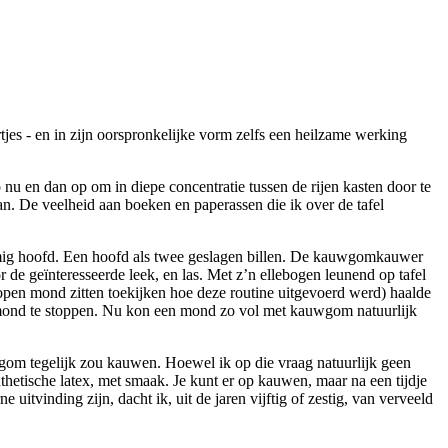
es - en in zijn oorspronkelijke vorm zelfs een heilzame werking
nu en dan op om in diepe concentratie tussen de rijen kasten door te
an. De veelheid aan boeken en paperassen die ik over de tafel
ormig hoofd. Een hoofd als twee geslagen billen. De kauwgomkauwer
 de geïnteresseerde leek, en las. Met z’n ellebogen leunend op tafel
 open mond zitten toekijken hoe deze routine uitgevoerd werd) haalde
 mond te stoppen. Nu kon een mond zo vol met kauwgom natuurlijk
wgom tegelijk zou kauwen. Hoewel ik op die vraag natuurlijk geen
hetische latex, met smaak. Je kunt er op kauwen, maar na een tijdje
itvinding zijn, dacht ik, uit de jaren vijftig of zestig, van verveeld