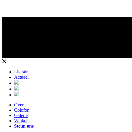
Literair
Actueel
Over
Colofon
Galerie
Winkel
Steun ons