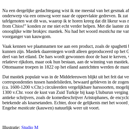
Na een dergelijke gedachtegang wist ik me meestal van het gesmak af t
onderwerp via een omweg weer naar de oppervlakte gedreven. Ik zat i
tafelgenoten wat dit was, waarop ik te horen kreeg dat dit likeur was
from Chios!” konden ze me niet echt verder helpen. Met die laatste 
onooglijke witte brokjes: mastiek. Nu had het woord
masticha
me van
voorganger van kauwgom.
Vaak kennen we plaatsnamen toe aan een product, zoals de spaghetti b
kunnen zijn. Mastiek daarentegen wordt alleen geproduceerd op het G
deel van het eiland. De hars wordt gewonnen door de bast te kerven,
relatieve rijkdom, maar ook hun bestaan, aan de winning van mastiek
Ottomaanse troepen in 1822 op het eiland aanrichtten werden de mast
Dat mastiek populair was in de Middeleeuwen blijkt uit het feit dat v
correspondenties tussen handelslieden, bewaard gebleven in de zog
(ca. 1600-1200 v.Chr.) circuleerden vergelijkbare harssoorten, mogel
1300 v.Chr. voor de kust van Zuid Turkije bij kaap Uluburun verging 
antieke schrijvers, zoals de komedieschrijver Aristophanes, de encycl
betekende als knarsetanden. Echter, door de gelijkenis met het woord
Engelse
masticate
(kauwen) natuurlijk weer uit voort.
Illustratie:
Studio M