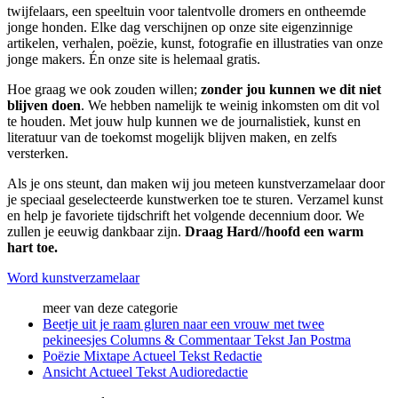
twijfelaars, een speeltuin voor talentvolle dromers en ontheemde
jonge honden. Elke dag verschijnen op onze site eigenzinnige
artikelen, verhalen, poëzie, kunst, fotografie en illustraties van onze
jonge makers. Én onze site is helemaal gratis.
Hoe graag we ook zouden willen;
zonder jou kunnen we dit niet
blijven doen
. We hebben namelijk te weinig inkomsten om dit vol
te houden. Met jouw hulp kunnen we de journalistiek, kunst en
literatuur van de toekomst mogelijk blijven maken, en zelfs
versterken.
Als je ons steunt, dan maken wij jou meteen kunstverzamelaar door
je speciaal geselecteerde kunstwerken toe te sturen. Verzamel kunst
en help je favoriete tijdschrift het volgende decennium door. We
zullen je eeuwig dankbaar zijn.
Draag Hard//hoofd een warm
hart toe.
Word kunstverzamelaar
meer van deze categorie
Beetje uit je raam gluren naar een vrouw met twee
pekineesjes
Columns & Commentaar
Tekst
Jan Postma
Poëzie Mixtape
Actueel
Tekst
Redactie
Ansicht
Actueel
Tekst
Audioredactie