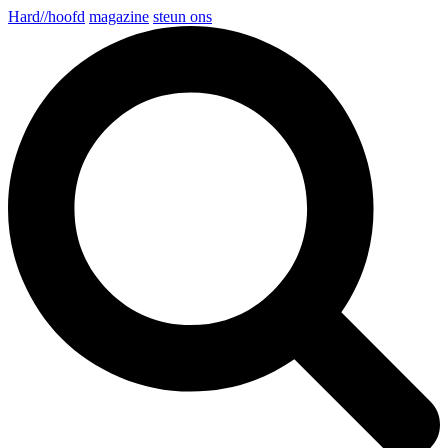
Hard//hoofd
magazine
steun ons