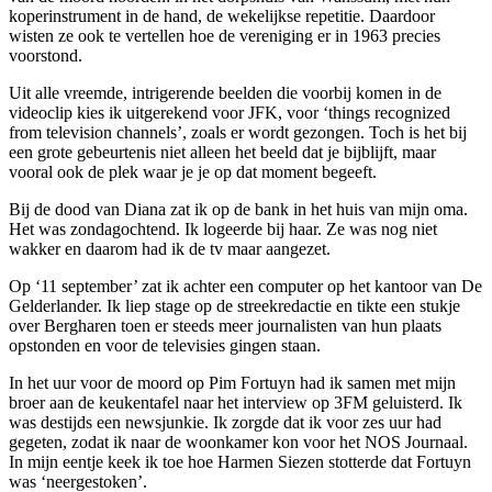
koperinstrument in de hand, de wekelijkse repetitie. Daardoor
wisten ze ook te vertellen hoe de vereniging er in 1963 precies
voorstond.
Uit alle vreemde, intrigerende beelden die voorbij komen in de
videoclip kies ik uitgerekend voor JFK, voor ‘things recognized
from television channels’, zoals er wordt gezongen. Toch is het bij
een grote gebeurtenis niet alleen het beeld dat je bijblijft, maar
vooral ook de plek waar je je op dat moment begeeft.
Bij de dood van Diana zat ik op de bank in het huis van mijn oma.
Het was zondagochtend. Ik logeerde bij haar. Ze was nog niet
wakker en daarom had ik de tv maar aangezet.
Op ‘11 september’ zat ik achter een computer op het kantoor van De
Gelderlander. Ik liep stage op de streekredactie en tikte een stukje
over Bergharen toen er steeds meer journalisten van hun plaats
opstonden en voor de televisies gingen staan.
In het uur voor de moord op Pim Fortuyn had ik samen met mijn
broer aan de keukentafel naar het interview op 3FM geluisterd. Ik
was destijds een newsjunkie. Ik zorgde dat ik voor zes uur had
gegeten, zodat ik naar de woonkamer kon voor het NOS Journaal.
In mijn eentje keek ik toe hoe Harmen Siezen stotterde dat Fortuyn
was ‘neergestoken’.