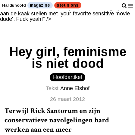
Seksongelijkheid aan de kaak stellen met 'your favorite
magazine
steun ons
Hard//hoofd
sensitive movie dude'. Fuck yeah!" />
Seksongelijkheid
aan de kaak stellen met 'your favorite sensitive movie
dude'. Fuck yeah!" />
Hey girl, feminisme
is niet dood
Hoofdartikel
Tekst
Anne Elshof
26 maart 2012
Terwijl Rick Santorum en zijn
conservatieve navolgelingen hard
werken aan een meer