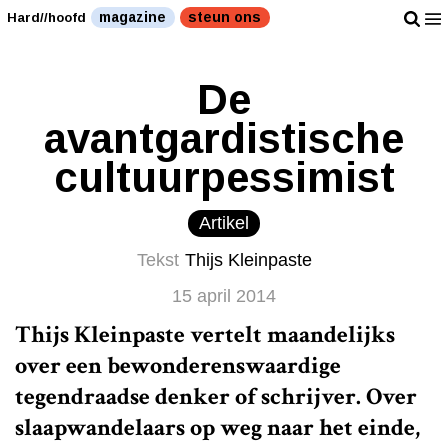
magazine
steun ons
Hard//hoofd
De
avantgardistische
cultuurpessimist
Artikel
Tekst
Thijs Kleinpaste
15 april 2014
Thijs Kleinpaste vertelt maandelijks
over een bewonderenswaardige
tegendraadse denker of schrijver. Over
slaapwandelaars op weg naar het einde,