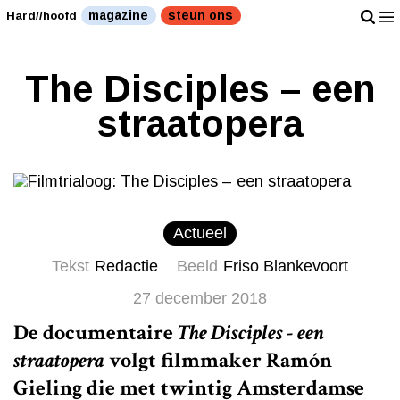
magazine
steun ons
Hard//hoofd
The Disciples – een
straatopera
Actueel
Tekst
Redactie
Beeld
Friso Blankevoort
27 december 2018
De documentaire
The Disciples - een
straatopera
volgt filmmaker Ramón
Gieling die met twintig Amsterdamse