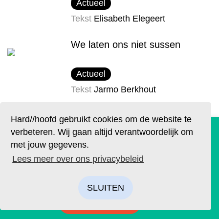
Actueel
Tekst
Elisabeth Elegeert
We laten ons niet sussen
Actueel
Tekst
Jarmo Berkhout
Hard//hoofd gebruikt cookies om de website te
MEER VAN DEZE AUTEUR
De geruchten zijn waar. Lees Hard//hoofd nu ook op
verbeteren. Wij gaan altijd verantwoordelijk om
papier!
met jouw gegevens.
Bestel op tijd je eigen exemplaar van de eerste editie, met
Kijk slechte televisie
Lees meer over ons privacybeleid
als thema: ‘Ik’. We hebben drie covers ontworpen. Kies je
favoriet.
Literair
SLUITEN
BESTELLEN
Tekst
Redactie