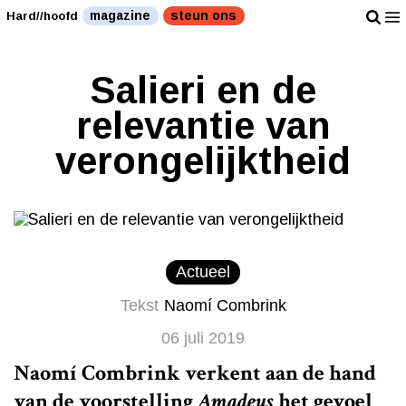
magazine
steun ons
Hard//hoofd
Salieri en de
relevantie van
verongelijktheid
Actueel
Tekst
Naomí Combrink
06 juli 2019
Naomí Combrink verkent aan de hand
van de voorstelling
Amadeus
het gevoel