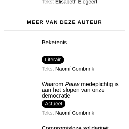
Tekst
Elisabeth Elegeert
MEER VAN DEZE AUTEUR
Beketenis
Literair
Tekst
Naomí Combrink
Waarom
Pauw
medeplichtig is
aan het slopen van onze
democratie
Actueel
Tekst
Naomí Combrink
Compromisloze solidariteit