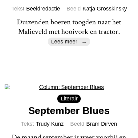
Tekst
Beeldredactie
Beeld
Katja Grosskinsky
Duizenden boeren toogden naar het
Malieveld met hooivork en tractor.
Lees meer
Literair
September Blues
Tekst
Trudy Kunz
Beeld
Bram Dirven
De maand september is weer voorbij en