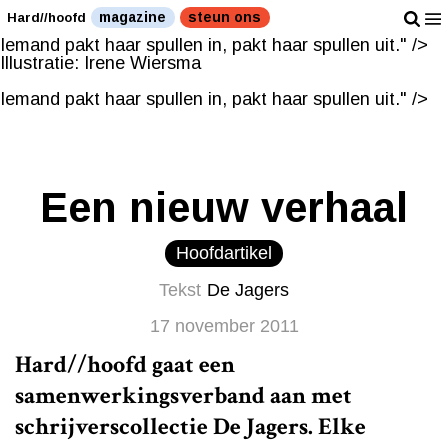
Illustratie: Irene Wiersma
magazine
steun ons
Hard//hoofd
Iemand pakt haar spullen in, pakt haar spullen uit." />
Illustratie: Irene Wiersma
Iemand pakt haar spullen in, pakt haar spullen uit." />
Een nieuw verhaal
Hoofdartikel
Tekst
De Jagers
17 november 2011
Hard/
/hoofd gaat een
samenwerkingsverband aan met
schrijverscollectie De Jagers. Elke