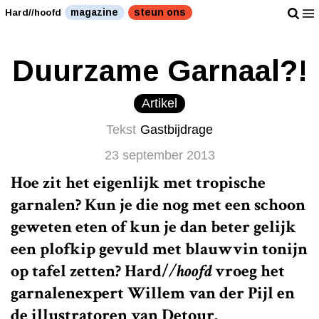
magazine
steun ons
Hard//hoofd
Duurzame Garnaal?!
Artikel
Tekst
Gastbijdrage
23 september 2013
Hoe zit het eigenlijk met tropische
garnalen? Kun je die nog met een schoon
geweten eten of kun je dan beter gelijk
een plofkip gevuld met blauwvin tonijn
op tafel zetten?
Hard/
/hoofd
vroeg het
garnalenexpert Willem van der Pijl en
de illustratoren van
Detour
.