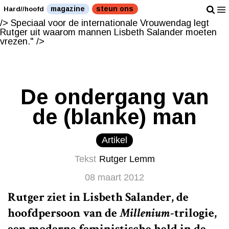
Speciaal voor de internationale Vrouwendag legt Rutger
magazine
steun ons
Hard//hoofd
uit waarom mannen Lisbeth Salander moeten vrezen."
/>
Speciaal voor de internationale Vrouwendag legt
Rutger uit waarom mannen Lisbeth Salander moeten
vrezen." />
De ondergang van
de (blanke) man
Artikel
Tekst
Rutger Lemm
08 maart 2012
Rutger ziet in Lisbeth Salander, de
hoofdpersoon van de
Millenium
-trilogie,
een moderne feministische held in de