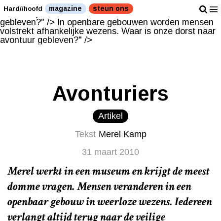
In openbare gebouwen worden mensen volstrekt
magazine
steun ons
Hard//hoofd
afhankelijke wezens. Waar is onze dorst naar avontuur
gebleven?" />
In openbare gebouwen worden mensen
volstrekt afhankelijke wezens. Waar is onze dorst naar
avontuur gebleven?" />
Avonturiers
Artikel
Tekst
Merel Kamp
31 maart 2010
Merel werkt in een museum en krijgt de meest
domme vragen. Mensen veranderen in een
openbaar gebouw in weerloze wezens. Iedereen
verlangt altijd terug naar de veilige